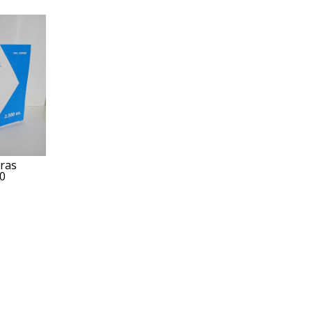
ras
0